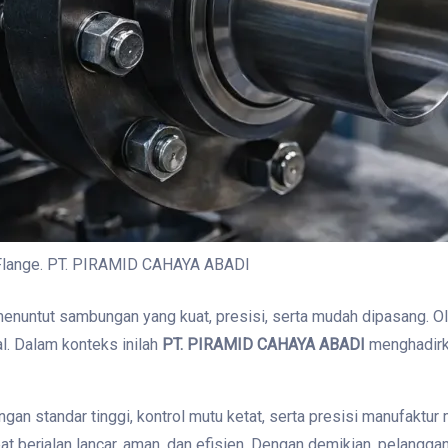
 Flange. PT. PIRAMID CAHAYA ABADI
u menuntut sambungan yang kuat, presisi, serta mudah dipasang.
l. Dalam konteks inilah
PT. PIRAMID CAHAYA ABADI
menghadirka
standar tinggi, kontrol mutu ketat, serta presisi manufaktur m
t berjalan lancar, aman, dan efisien. Dengan demikian, pelangg