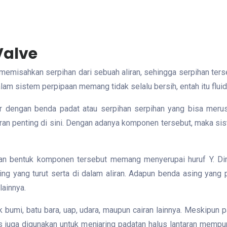
Valve
 memisahkan serpihan dari sebuah aliran, sehingga serpihan te
am sistem perpipaan memang tidak selalu bersih, entah itu fluid
r dengan benda padat atau serpihan serpihan yang bisa merus
peran penting di sini. Dengan adanya komponen tersebut, maka s
taran bentuk komponen tersebut memang menyerupai huruf Y. D
g yang turut serta di dalam aliran. Adapun benda asing yang pa
ainnya.
ak bumi, batu bara, uap, udara, maupun cairan lainnya. Meskipun
us juga digunakan untuk menjaring padatan halus lantaran mempuny