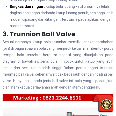
dibandingkan dengan katup lubang penuh.
Ringkas dan ringan :
Katup bola lubang kecil umumnya lebih
ringkas dan ringan daripada katup lubang penuh, sehingga lebih
mudah dipasang dan ditangani, terutama pada aplikasi dengan
ruang terbatas.
3. Trunnion Ball Valve
Sesuai namanya, katup bola trunnion memiliki jangkar tambahan
(pin) di bagian bawah bola yang menjorok keluar membentuk poros
tempat bola tersebut berputar seperti yang ditunjukkan pada
diagram di bawah ini. Jenis bola ini cocok untuk katup yang lebih
besar dan bertekanan lebih tinggi. Dalam pemasangan trunnion
mounted ball valve, sebenarnya tidak beda jauh dengan floating ball
valve. Hanya saja, pada jenis ball valve ini, bola yang dipasangkan
oleh stem kedua berlawanan arah dengan stem penggerak.