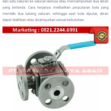
dari satu saluran ke saluran lainnya atau mencampurkan dua aliran
yang berbeda. Cara kerjanya melibatkan perputaran bola yang
memiliki dua lubang saluran, sehingga saat bola diputar, aliran
dapat dialihkan atau dicampurkan sesuai kebutuhan.