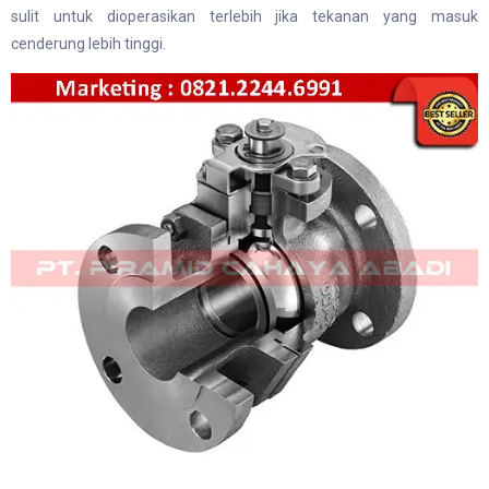
sulit untuk dioperasikan terlebih jika tekanan yang masuk
cenderung lebih tinggi.