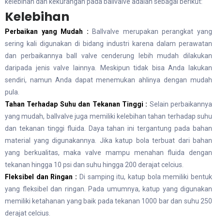
kelebihan dan kekurangan pada ballvalve adalah sebagai berikut:
Kelebihan
Perbaikan yang Mudah :
Ballvalve merupakan perangkat yang
sering kali digunakan di bidang industri karena dalam perawatan
dan perbaikannya ball valve cenderung lebih mudah dilakukan
daripada jenis valve lainnya. Meskipun tidak bisa Anda lakukan
sendiri, namun Anda dapat menemukan ahlinya dengan mudah
pula.
Tahan Terhadap Suhu dan Tekanan Tinggi :
Selain perbaikannya
yang mudah, ballvalve juga memiliki kelebihan tahan terhadap suhu
dan tekanan tinggi fluida. Daya tahan ini tergantung pada bahan
material yang digunakannya. Jika katup bola terbuat dari bahan
yang berkualitas, maka valve mampu menahan fluida dengan
tekanan hingga 10 psi dan suhu hingga 200 derajat celcius.
Fleksibel dan Ringan :
Di samping itu, katup bola memiliki bentuk
yang fleksibel dan ringan. Pada umumnya, katup yang digunakan
memiliki ketahanan yang baik pada tekanan 1000 bar dan suhu 250
derajat celcius.