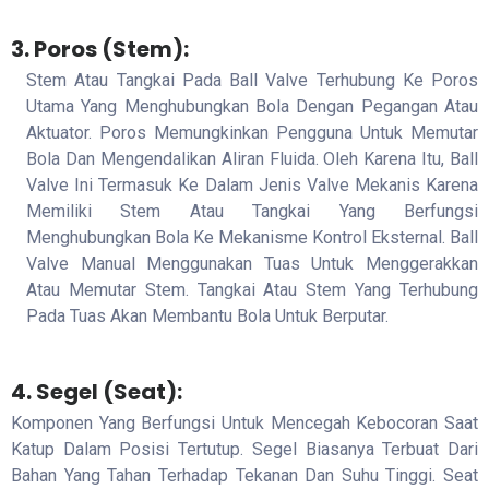
3. Poros (Stem):
Stem Atau Tangkai Pada Ball Valve Terhubung Ke Poros
Utama Yang Menghubungkan Bola Dengan Pegangan Atau
Aktuator. Poros Memungkinkan Pengguna Untuk Memutar
Bola Dan Mengendalikan Aliran Fluida. Oleh Karena Itu, Ball
Valve Ini Termasuk Ke Dalam Jenis Valve Mekanis Karena
Memiliki Stem Atau Tangkai Yang Berfungsi
Menghubungkan Bola Ke Mekanisme Kontrol Eksternal. Ball
Valve Manual Menggunakan Tuas Untuk Menggerakkan
Atau Memutar Stem. Tangkai Atau Stem Yang Terhubung
Pada Tuas Akan Membantu Bola Untuk Berputar.
4. Segel (Seat):
Komponen Yang Berfungsi Untuk Mencegah Kebocoran Saat
Katup Dalam Posisi Tertutup. Segel Biasanya Terbuat Dari
Bahan Yang Tahan Terhadap Tekanan Dan Suhu Tinggi. Seat