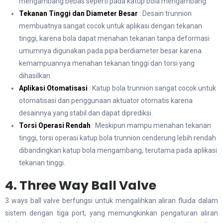
mengambang bebas seperti pada katup bola mengambang.
Tekanan Tinggi dan Diameter Besar
: Desain trunnion
membuatnya sangat cocok untuk aplikasi dengan tekanan
tinggi, karena bola dapat menahan tekanan tanpa deformasi
umumnya digunakan pada pipa berdiameter besar karena
kemampuannya menahan tekanan tinggi dan torsi yang
dihasilkan.
Aplikasi Otomatisasi
: Katup bola trunnion sangat cocok untuk
otomatisasi dan penggunaan aktuator otomatis karena
desainnya yang stabil dan dapat diprediksi.
Torsi Operasi Rendah
: Meskipun mampu menahan tekanan
tinggi, torsi operasi katup bola trunnion cenderung lebih rendah
dibandingkan katup bola mengambang, terutama pada aplikasi
tekanan tinggi.
4. Three Way Ball Valve
3 ways ball valve berfungsi untuk mengalihkan aliran fluida dalam
sistem dengan tiga port, yang memungkinkan pengaturan aliran