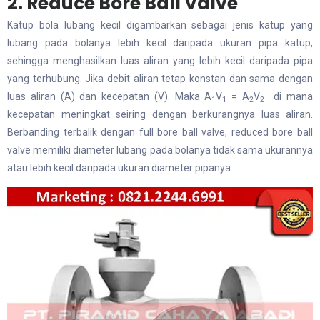
2. Reduce Bore Ball Valve
Katup bola lubang kecil digambarkan sebagai jenis katup yang
lubang pada bolanya lebih kecil daripada ukuran pipa katup,
sehingga menghasilkan luas aliran yang lebih kecil daripada pipa
yang terhubung. Jika debit aliran tetap konstan dan sama dengan
luas aliran (A) dan kecepatan (V). Maka A
V
= A
V
di mana
1
1
2
2
kecepatan meningkat seiring dengan berkurangnya luas aliran.
Berbanding terbalik dengan full bore ball valve, reduced bore ball
valve memiliki diameter lubang pada bolanya tidak sama ukurannya
atau lebih kecil daripada ukuran diameter pipanya.