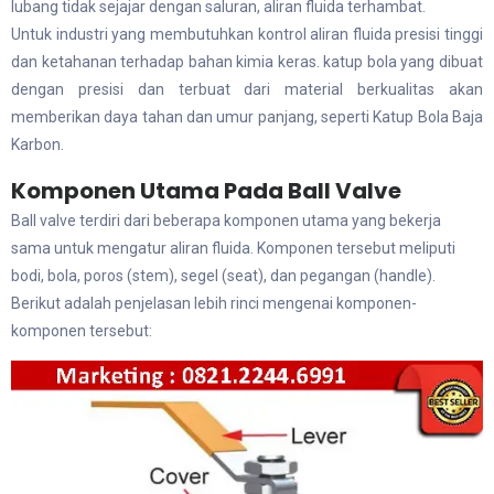
lubang tidak sejajar dengan saluran, aliran fluida terhambat.
Untuk industri yang membutuhkan kontrol aliran fluida presisi tinggi
dan ketahanan terhadap bahan kimia keras. katup bola yang dibuat
dengan presisi dan terbuat dari material berkualitas akan
memberikan daya tahan dan umur panjang, seperti Katup Bola Baja
Karbon.
Komponen Utama Pada Ball Valve
Ball valve terdiri dari beberapa komponen utama yang bekerja
sama untuk mengatur aliran fluida. Komponen tersebut meliputi
bodi, bola, poros (stem), segel (seat), dan pegangan (handle).
Berikut adalah penjelasan lebih rinci mengenai komponen-
komponen tersebut: