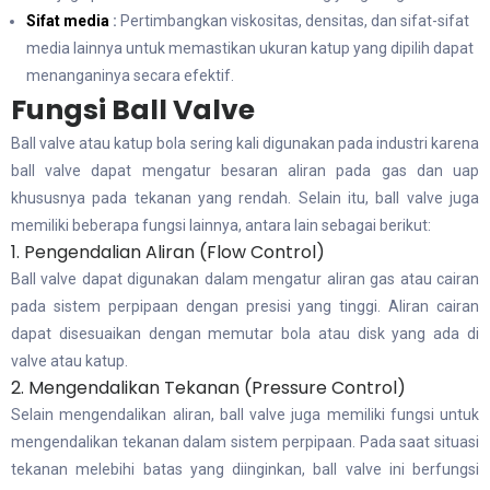
Sifat media
:
Pertimbangkan viskositas, densitas, dan sifat-sifat
media lainnya untuk memastikan ukuran katup yang dipilih dapat
menanganinya secara efektif.
Fungsi Ball Valve
Ball valve atau katup bola sering kali digunakan pada industri karena
ball valve dapat mengatur besaran aliran pada gas dan uap
khususnya pada tekanan yang rendah. Selain itu, ball valve juga
memiliki beberapa fungsi lainnya, antara lain sebagai berikut:
1. Pengendalian Aliran (Flow Control)
Ball valve dapat digunakan dalam mengatur aliran gas atau cairan
pada sistem perpipaan dengan presisi yang tinggi. Aliran cairan
dapat disesuaikan dengan memutar bola atau disk yang ada di
valve atau katup.
2. Mengendalikan Tekanan (Pressure Control)
Selain mengendalikan aliran, ball valve juga memiliki fungsi untuk
mengendalikan tekanan dalam sistem perpipaan. Pada saat situasi
tekanan melebihi batas yang diinginkan, ball valve ini berfungsi