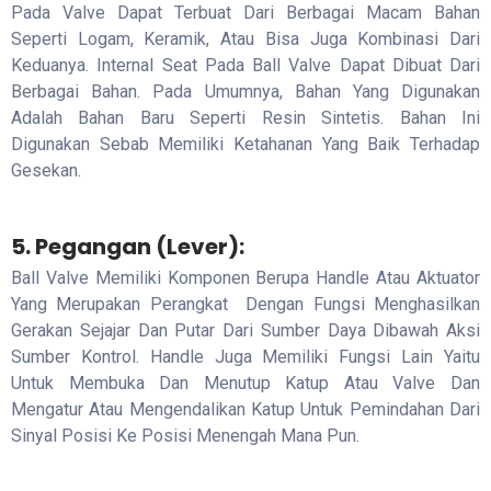
Pada Valve Dapat Terbuat Dari Berbagai Macam Bahan
Seperti Logam, Keramik, Atau Bisa Juga Kombinasi Dari
Keduanya. Internal Seat Pada Ball Valve Dapat Dibuat Dari
Berbagai Bahan. Pada Umumnya, Bahan Yang Digunakan
Adalah Bahan Baru Seperti Resin Sintetis. Bahan Ini
Digunakan Sebab Memiliki Ketahanan Yang Baik Terhadap
Gesekan.
5. Pegangan (Lever):
Ball Valve Memiliki Komponen Berupa Handle Atau Aktuator
Yang Merupakan Perangkat Dengan Fungsi Menghasilkan
Gerakan Sejajar Dan Putar Dari Sumber Daya Dibawah Aksi
Sumber Kontrol. Handle Juga Memiliki Fungsi Lain Yaitu
Untuk Membuka Dan Menutup Katup Atau Valve Dan
Mengatur Atau Mengendalikan Katup Untuk Pemindahan Dari
Sinyal Posisi Ke Posisi Menengah Mana Pun.