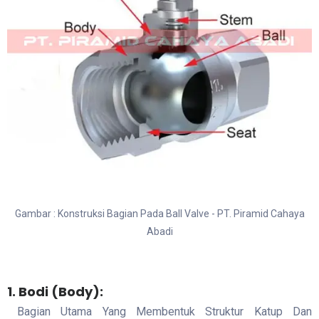
Gambar : Konstruksi Bagian Pada Ball Valve - PT. Piramid Cahaya
Abadi
1. Bodi (Body):
Bagian Utama Yang Membentuk Struktur Katup Dan