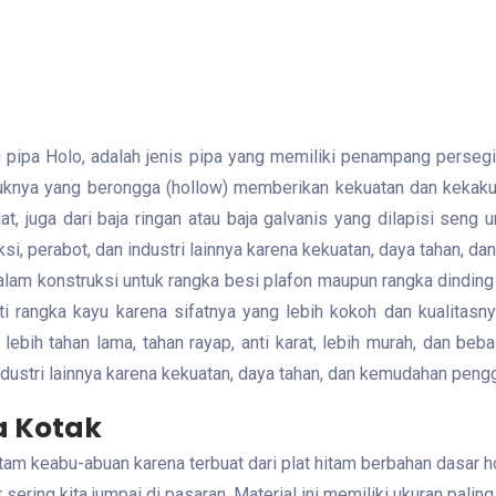
au pipa Holo, adalah jenis pipa yang memiliki penampang perseg
ntuknya yang berongga (hollow) memberikan kekuatan dan kekak
dat, juga dari baja ringan atau baja galvanis yang dilapisi seng 
ksi, perabot, dan industri lainnya karena kekuatan, daya tahan,
alam konstruksi untuk rangka besi plafon maupun rangka dinding 
 rangka kayu karena sifatnya yang lebih kokoh dan kualitasny
lebih tahan lama, tahan rayap, anti karat, lebih murah, dan be
industri lainnya karena kekuatan, daya tahan, dan kemudahan pe
a Kotak
am keabu-abuan karena terbuat dari plat hitam berbahan dasar ho
ering kita jumpai di pasaran. Material ini memiliki ukuran paling